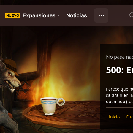
No pasa na
500: E
Parece que n
saldrá bien. 
quemado (tod
Inicio
Cue