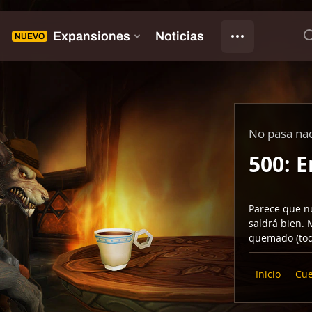
No pasa na
500: E
Parece que n
saldrá bien. 
quemado (tod
Inicio
Cue