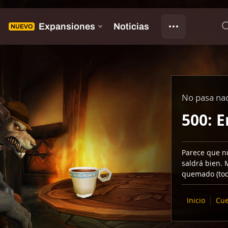
No pasa na
500: E
Parece que n
saldrá bien. 
quemado (tod
Inicio
Cue