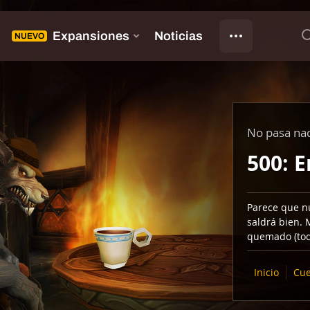
No pasa na
500: E
Parece que n
saldrá bien. 
quemado (tod
Inicio
Cue