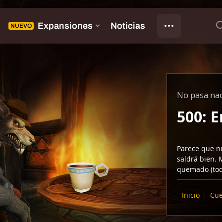
No pasa na
500: E
Parece que n
saldrá bien. 
quemado (tod
Inicio
Cue