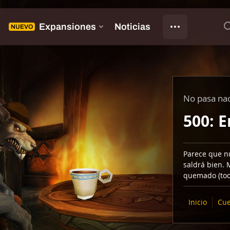
No pasa na
500: E
Parece que n
saldrá bien. 
quemado (tod
Inicio
Cue