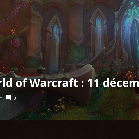
ld of Warcraft : 11 déce
m
0