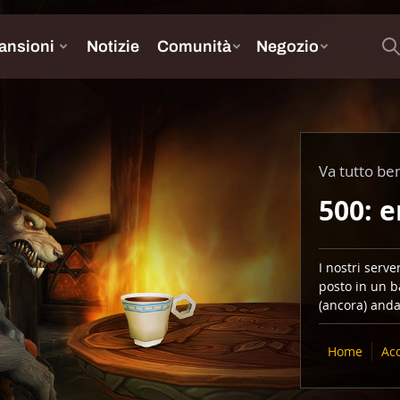
Va tutto be
500: e
I nostri serv
posto in un b
(ancora) anda
Home
Ac