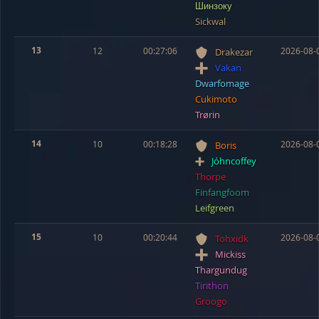
Шинзоку
Sickwal
13
12
00:27:06
2026-08-
Drakezar
Vakan
Dwarfomage
Cukimoto
Trørin
14
10
00:18:28
2026-08-
Boris
Jóhncoffey
Thorpe
Finfangfoom
Leifgreen
15
10
00:20:44
2026-08-
Tohxidk
Mickiss
Thargundug
Tirithon
Groogo