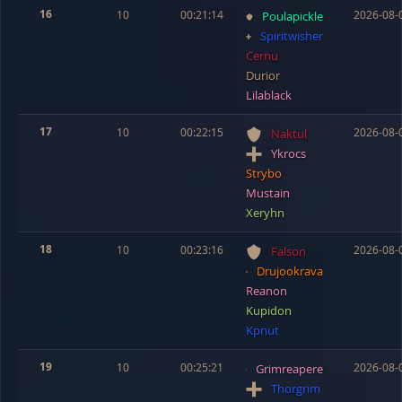
16
10
00:21:14
2026-08-
Poulapickle
Spiritwisher
Cernu
Durior
Lilablack
17
10
00:22:15
2026-08-
Naktul
Ykrocs
Strybo
Mustain
Xeryhn
18
10
00:23:16
2026-08-
Falson
Drujookrava
Reanon
Kupidon
Kpnut
19
10
00:25:21
2026-08-
Grimreapere
Thorgrim