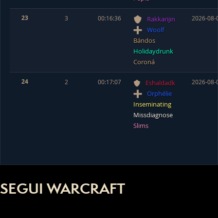
23
3
00:16:36
2026-08-
Rakkarijin
Woolf
Bándos
Holidaydrunk
Coroná
24
2
00:17:07
2026-08-
Eshaldadk
Orphélie
Inseminating
Missdiagnose
Slims
SEGUI WARCRAFT