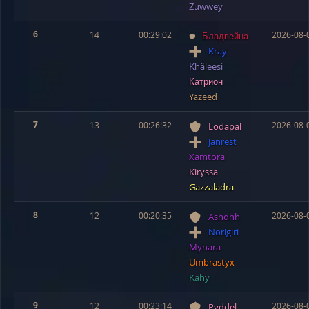
Zuwwey
6
14
00:29:02
2026-08-
Бладвейна
Kray
Khâleesi
Катрион
Yazeed
7
13
00:26:32
2026-08-
Lodapal
Janrest
Xamtora
Kiryssa
Gazzaladra
8
12
00:20:35
2026-08-
Ashdhh
Norigiri
Mynara
Umbrastyx
Kahy
9
12
00:23:14
2026-08-
Pyddel