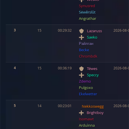
Synusred
Sëwêrslût
Angrathar
3
15
00:29:32
2026-08-
Lazaruss
Saeko
Райлган
Becke
Chrombdk
4
15
00:36:19
2026-08-
Téwes
Speccy
Zdemo
Pulgoxo
Ekelwetter
5
14
00:23:01
2026-08-
Nekkoswegg
Brightboy
Isomawt
Arduìnna