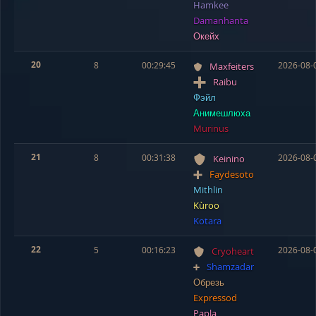
Hamkee
Damanhanta
Окейх
20
8
00:29:45
2026-08-
Maxfeiters
Raibu
Фэйл
Анимешлюха
Murinus
21
8
00:31:38
2026-08-
Keinino
Faydesoto
Mithlin
Kùroo
Kotara
22
5
00:16:23
2026-08-
Cryoheart
Shamzadar
Обрезь
Expressod
Papla