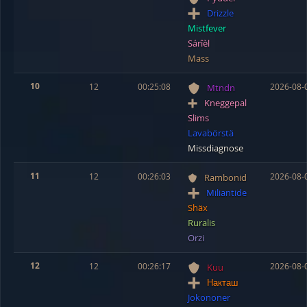
Drizzle
Mistfever
Sárîèl
Mass
10
12
00:25:08
2026-08-
Mtndn
Kneggepal
Slims
Lavabörstä
Missdiagnose
11
12
00:26:03
2026-08-
Rambonid
Miliantide
Shäx
Ruralis
Orzi
12
12
00:26:17
2026-08-
Kuu
Накташ
Jokononer