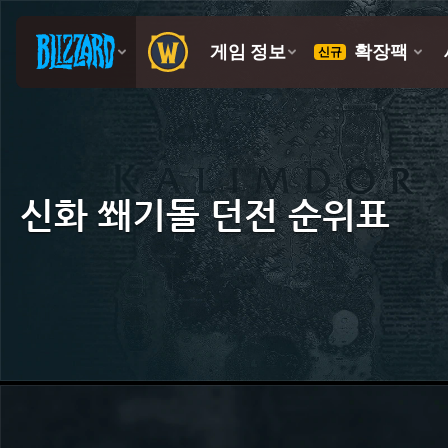
신화 쐐기돌 던전 순위표