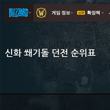
신화 쐐기돌 던전 순위표