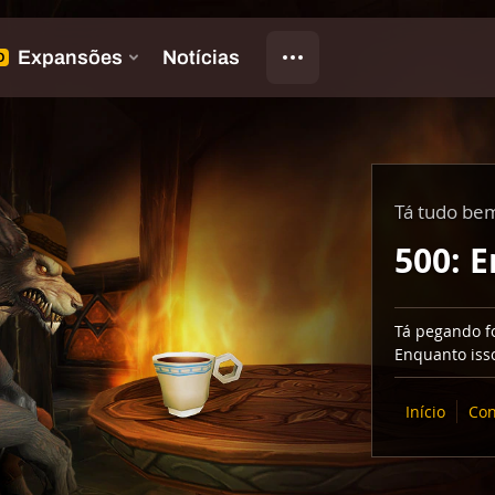
Tá tudo be
500: E
Tá pegando fo
Enquanto isso
Início
Con