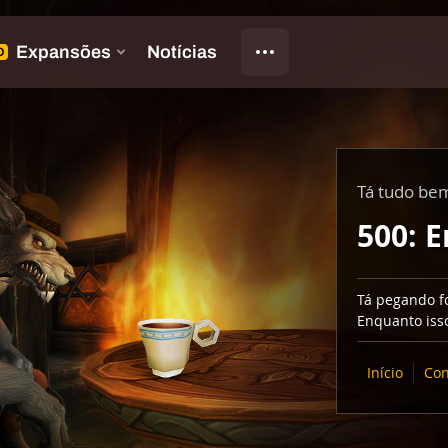
Tá tudo be
500: E
Tá pegando fo
Enquanto isso
Início
Con