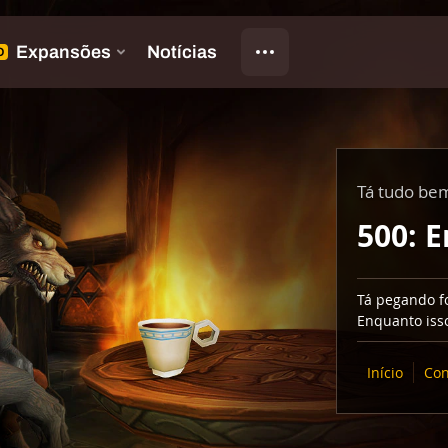
Tá tudo be
500: E
Tá pegando fo
Enquanto isso
Início
Con