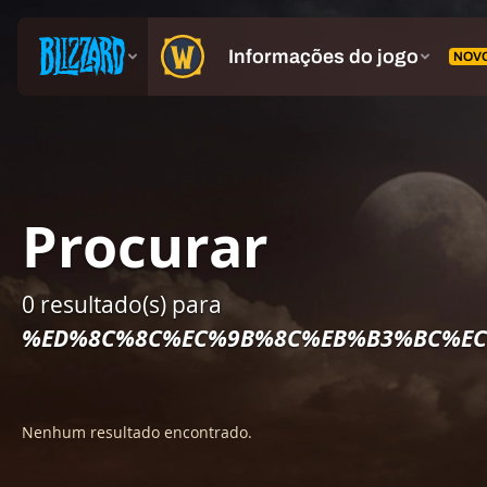
Procurar
0 resultado(s) para
%ED%8C%8C%EC%9B%8C%EB%B3%BC%EC
Nenhum resultado encontrado.