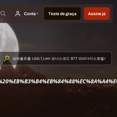
%20%EB%B3%B4%EB%84%88%EC%8A%A4%