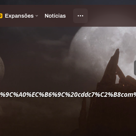
%9C%A0%EC%B6%9C%20cddc7%C2%B8com