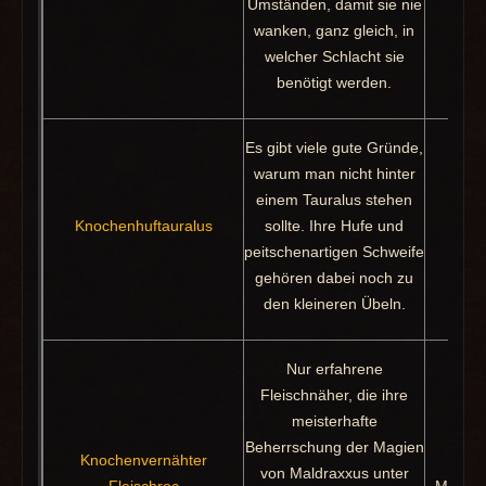
Umständen, damit sie nie
M
wanken, ganz gleich, in
welcher Schlacht sie
benötigt werden.
Es gibt viele gute Gründe,
warum man nicht hinter
einem Tauralus stehen
Beu
Knochenhuftauralus
sollte. Ihre Hufe und
Pakt
peitschenartigen Schweife
gehören dabei noch zu
den kleineren Übeln.
Nur erfahrene
Fleischnäher, die ihre
meisterhafte
Beherrschung der Magien
Knochenvernähter
von Maldraxxus unter