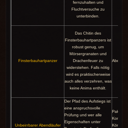
fernzuhalten und
Fluchtversuche zu
unterbinden.
Das Chitin des
Finsterbauhartpanzers ist
robust genug, um
Mörsergranaten und
Finsterbauhartpanzer
Drachenfeuer zu
Abenteu
widerstehen. Falls nötig
wird es praktischerweise
auch alles verzehren, was
keine Anima enthält.
Der Pfad des Aufstiegs ist
eine anspruchsvolle
Paktfeat
Prüfung und wer alle
Konserva
Eigenschaften unter
Unbeirrbarer Abendläufer
Königin,