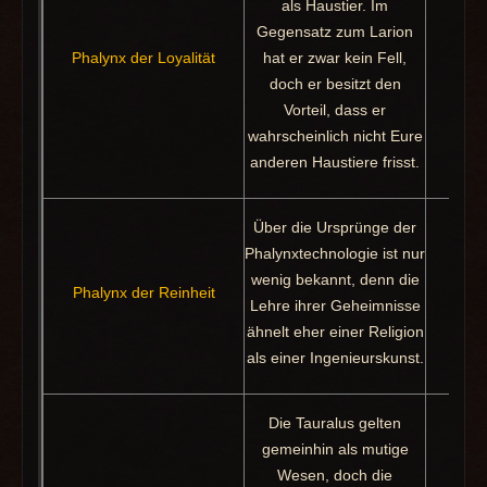
als Haustier. Im
Gegensatz zum Larion
Phalynx der Loyalität
hat er zwar kein Fell,
Pak
doch er besitzt den
Vorteil, dass er
wahrscheinlich nicht Eure
anderen Haustiere frisst.
Über die Ursprünge der
Phalynxtechnologie ist nur
wenig bekannt, denn die
Phalynx der Reinheit
Pak
Lehre ihrer Geheimnisse
ähnelt eher einer Religion
als einer Ingenieurskunst.
Die Tauralus gelten
gemeinhin als mutige
Wesen, doch die