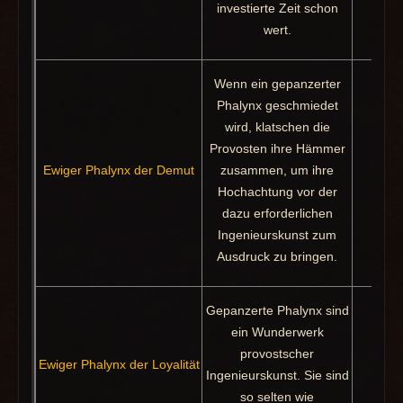
investierte Zeit schon
wert.
Wenn ein gepanzerter
Phalynx geschmiedet
wird, klatschen die
Provosten ihre Hämmer
Ewiger Phalynx der Demut
zusammen, um ihre
Pak
Hochachtung vor der
dazu erforderlichen
Ingenieurskunst zum
Ausdruck zu bringen.
Gepanzerte Phalynx sind
ein Wunderwerk
provostscher
Ewiger Phalynx der Loyalität
Pak
Ingenieurskunst. Sie sind
so selten wie