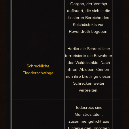
Gargon, der Venthyr
auflauert, die sich in die
finsteren Bereiche des
Kelchdistrikts von
Revendreth begeben.
Harika die Schreckliche
terrorisierte die Bewohner
des Walddistrikts. Nach
Schreckliche
Beut
ihrem Ableben können
Fledderschwinge
Sc
nun ihre Brutlinge diesen
Schrecken weiter
verbreiten.
Todesrocs sind
Monstrositäten,
zusammengeflickt aus
Eingeweiden, Knochen