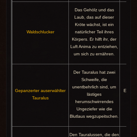
Das Gehölz und das
Laub, das auf dieser
Kröte wächst, ist ein
Waldschlucker
natürlicher Teil ihres
Beu
Körpers. Er hilft ihr, der
Luft Anima zu entziehen,
um sich zu ernähren.
Der Tauralus hat zwei
Schweife, die
unentbehrlich sind, um
Gepanzerter auserwählter
Erfolg:
lästiges
Tauralus
herumschwirrendes
Ungeziefer wie die
Blutlaus wegzupeitschen.
Den Tauralussen, die den