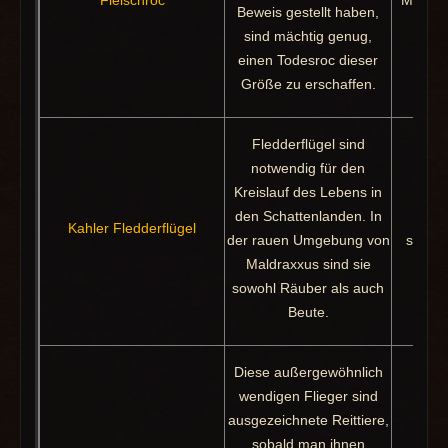
Fleischroc
Monstro
Beweis gestellt haben,
sind mächtig genug,
einen Todesroc dieser
Größe zu erschaffen.
Fledderflügel sind
notwendig für den
Kreislauf des Lebens in
den Schattenlanden. In
Ges
Kahler Fledderflügel
der rauen Umgebung von
seuche
Maldraxxus sind sie
sowohl Räuber als auch
Beute.
Diese außergewöhnlich
wendigen Flieger sind
ausgezeichnete Reittiere,
sobald man ihnen