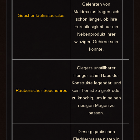
Gelehrten von
Maldraxxus fragen sich
Seuchenfäulnistauralus
Pakt
schon länger, ob ihre
Furchtlosigkeit nur ein
Nebenprodukt ihrer
winzigen Gehirne sein
könnte.
Giegers unstillbarer
Hunger ist im Haus der
Konstrukte legendär, und
Räuberischer Seuchenroc
kein Tier ist zu groß oder
Beu
zu knochig, um in seinen
riesigen Magen zu
passen.
Diese gigantischen
Fleddermäuse nisten in