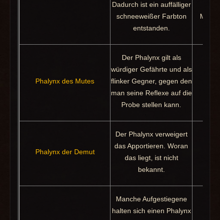
Dadurch ist ein auffälliger
A
schneeweißer Farbton
Monstr
entstanden.
Der Phalynx gilt als
würdiger Gefährte und als
Phalynx des Mutes
flinker Gegner, gegen den
Pak
man seine Reflexe auf die
Probe stellen kann.
Der Phalynx verweigert
das Apportieren. Woran
Phalynx der Demut
Pak
das liegt, ist nicht
bekannt.
Manche Aufgestiegene
halten sich einen Phalynx