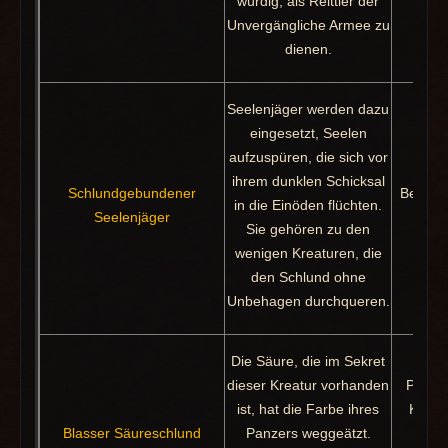
würdig, als Reittier der
Talse
Unvergängliche Armee zu
dienen.
Seelenjäger werden dazu
eingesetzt, Seelen
aufzuspüren, die sich vor
ihrem dunklen Schicksal
Schlundgebundener
Beute: 
in die Einöden flüchten.
Seelenjäger
Sc
Sie gehören zu den
wenigen Kreaturen, die
den Schlund ohne
Unbehagen durchqueren.
Die Säure, die im Sekret
dieser Kreatur vorhanden
Paktfe
ist, hat die Farbe ihres
Konse
Blasser Säureschlund
Panzers weggeätzt.
Köni