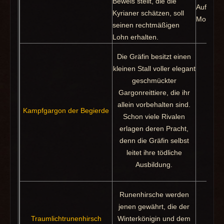
Beweis stellt, die die
Aufstiegs
Kyrianer schätzen, soll
Monstros
seinen rechtmäßigen
Lohn erhalten.
Die Gräfin besitzt einen
kleinen Stall voller elegant
geschmückter
Gargonreittiere, die ihr
allein vorbehalten sind.
Kampfgargon der Begierde
Pa
Schon viele Rivalen
erlagen deren Pracht,
denn die Gräfin selbst
leitet ihre tödliche
Ausbildung.
Runenhirsche werden
jenen gewährt, die der
Traumlichtrunenhirsch
Winterkönigin und dem
Pak