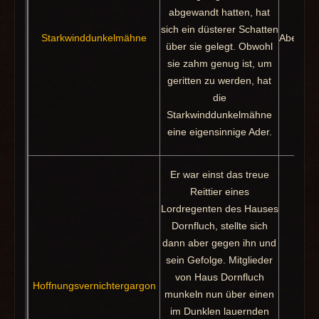
abgewandt hatten, hat
sich ein düsterer Schatten
Starkwinddunkelmähne
Abenteu
über sie gelegt. Obwohl
sie zahm genug ist, um
geritten zu werden, hat
die
Starkwinddunkelmähne
eine eigensinnige Ader.
Er war einst das treue
Reittier eines
Lordregenten des Hauses
Dornfluch, stellte sich
dann aber gegen ihn und
sein Gefolge. Mitglieder
von Haus Dornfluch
Hoffnungsvernichtergargon
Pa
munkeln nun über einen
im Dunklen lauernden