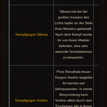
Silessa hat bei der
großen Invasion des
Lichts tapfer an der Seite
ihres Meisters gekämpft.
Kampfgargon Silessa
Nach dem Kampf wurde
Pa
ihr von ihrem Meister
befohlen, eine sehr
wertvolle Schatzkammer
zu bewachen.
Prinz Renathals treuer
Gargon Vrednic begleitet
ihn bereits seit
Jahrtausenden. In seiner
Sinvyrrüstung kann
Kampfgargon Vrednic
Vrednic allein durch sein
Pa
Erscheinen alle in Angst