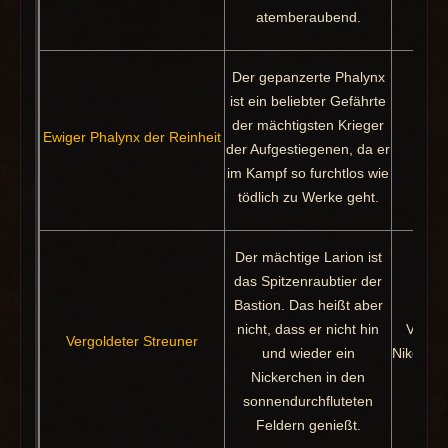
atemberaubend.
Der gepanzerte Phalynx
ist ein beliebter Gefährte
der mächtigsten Krieger
Ewiger Phalynx der Reinheit
Pak
der Aufgestiegenen, da er
im Kampf so furchtlos wie
tödlich zu Werke geht.
Der mächtige Larion ist
das Spitzenraubtier der
Bastion. Das heißt aber
nicht, dass er nicht hin
Verkäu
Vergoldeter Streuner
und wieder ein
Nikos, A
Nickerchen in den
sonnendurchfluteten
Feldern genießt.