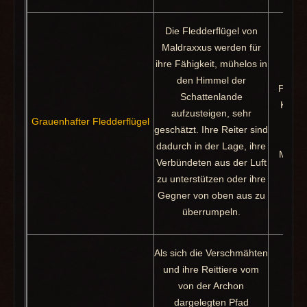
Die Fledderflügel von
Maldraxxus werden für
ihre Fähigkeit, mühelos in
den Himmel der
Paktfe
Schattenlande
Konse
aufzusteigen, sehr
Grauenhafter Fledderflügel
Köni
geschätzt. Ihre Reiter sind
A
dadurch in der Lage, ihre
Monstr
Verbündeten aus der Luft
zu unterstützen oder ihre
Gegner von oben aus zu
überrumpeln.
Als sich die Verschmähten
und ihre Reittiere vom
von der Archon
dargelegten Pfad