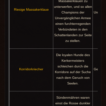
Massakerklauen zu
unterwerfen, und so allen
Beute
Riesige Massakerklaue
Champions der
Unvergä
Unvergänglichen Armee
einen furchterregenden
Verbündeten in den
Schattenlanden zur Seite
zu stellen.
Die loyalen Hunde des
Kerkermeisters
Er
schleichen durch die
Korridorkriecher
Gewunde
Korridore auf der Suche
nach dem Geruch von
Seelen.
Sündenmähren waren
einst die Rosse dunkler