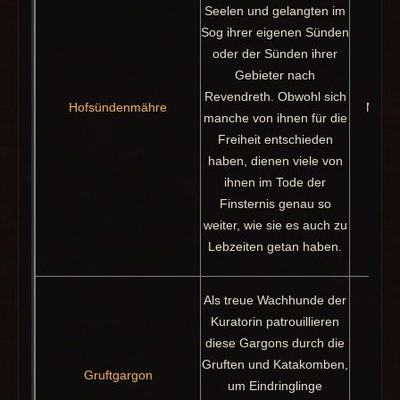
Seelen und gelangten im
Sog ihrer eigenen Sünden
oder der Sünden ihrer
Gebieter nach
Verk
Revendreth. Obwohl sich
Hofsündenmähre
Mihae
manche von ihnen für die
G
Freiheit entschieden
haben, dienen viele von
ihnen im Tode der
Finsternis genau so
weiter, wie sie es auch zu
Lebzeiten getan haben.
Als treue Wachhunde der
Kuratorin patrouillieren
diese Gargons durch die
Gruften und Katakomben,
Gruftgargon
Pa
um Eindringlinge