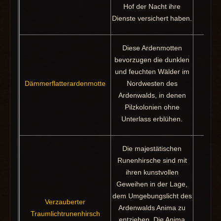
Hof der Nacht ihre
Dienste versichert haben.
Diese Ardenmotten
bevorzugen die dunklen
und feuchten Wälder im
Verkä
Dämmerflatterardenmotte
Nordwesten des
Ardenwalds, in denen
Pilzkolonien ohne
Unterlass erblühen.
Die majestätischen
Runenhirsche sind mit
ihren kunstvollen
Geweihen in der Lage,
dem Umgebungslicht des
Verzauberter
Ardenwalds Anima zu
Pak
Traumlichtrunenhirsch
entziehen. Die Anima