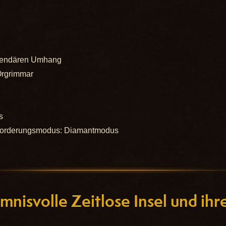
legendären Umhang
Orgrimmar
s
sforderungsmodus: Diamantmodus
mnisvolle Zeitlose Insel und ihr