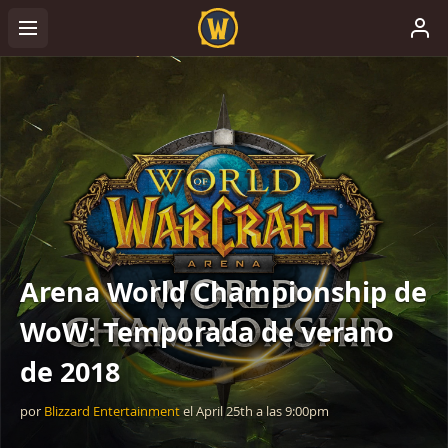
Arena World Championship de
WoW: Temporada de verano
de 2018
por
Blizzard Entertainment
el
April 25th
a las
9:00pm