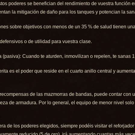
estos poderes se benefician del rendimiento de vuestra función 
ntan la mitigación de daño para los tanques y potencian la san
ones sobre objetivos con menos de un 35 % de salud tienen una 
 defensivos o de utilidad para vuestra clase.
ita (pasiva): Cuando te aturden, inmovilizan o repelen, te sanas 
rita es el poder que reside en el cuarto anillo central y aument
s recompensas de las mazmorras de bandas, puede contar con u
za de armadura. Por lo general, el equipo de menor nivel solo t
ra de los poderes elegidos, siempre podéis visitar el reforjador
ativamente reducido (5 de oro), irá aumentando cuantas más veces