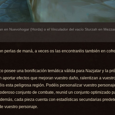
lan en Nuevohogar (Horda) o el Vinculador del vacío Sturzah en Mezza
n perlas de maná, a veces os las encontraréis también en cofre
 posee una bonificación temática válida para Nazjatar y la p
 aportar efectos que mejoran vuestro daño, ralentizan a vuestr
is esta peligrosa región. Podéis personalizar vuestro personaj
poderoso conjunto de combate, reunid un conjunto optimizado p
 Además, cada pieza cuenta con estadísticas secundarias prede
de vuestro personaje.