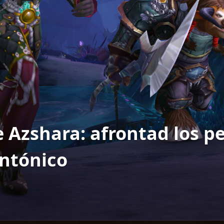
e Azshara: afrontad los pe
ntónico