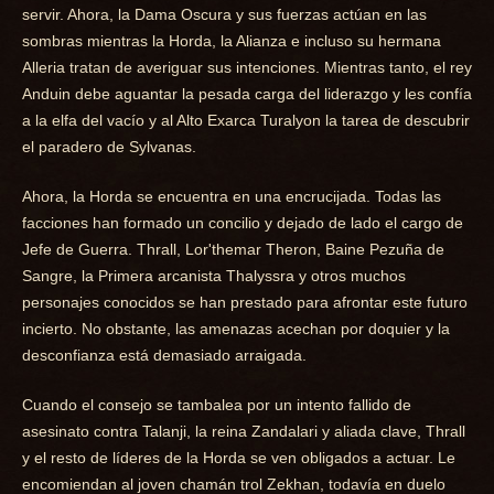
servir. Ahora, la Dama Oscura y sus fuerzas actúan en las
sombras mientras la Horda, la Alianza e incluso su hermana
Alleria tratan de averiguar sus intenciones. Mientras tanto, el rey
Anduin debe aguantar la pesada carga del liderazgo y les confía
a la elfa del vacío y al Alto Exarca Turalyon la tarea de descubrir
el paradero de Sylvanas.
Ahora, la Horda se encuentra en una encrucijada. Todas las
facciones han formado un concilio y dejado de lado el cargo de
Jefe de Guerra. Thrall, Lor'themar Theron, Baine Pezuña de
Sangre, la Primera arcanista Thalyssra y otros muchos
personajes conocidos se han prestado para afrontar este futuro
incierto. No obstante, las amenazas acechan por doquier y la
desconfianza está demasiado arraigada.
Cuando el consejo se tambalea por un intento fallido de
asesinato contra Talanji, la reina Zandalari y aliada clave, Thrall
y el resto de líderes de la Horda se ven obligados a actuar. Le
encomiendan al joven chamán trol Zekhan, todavía en duelo