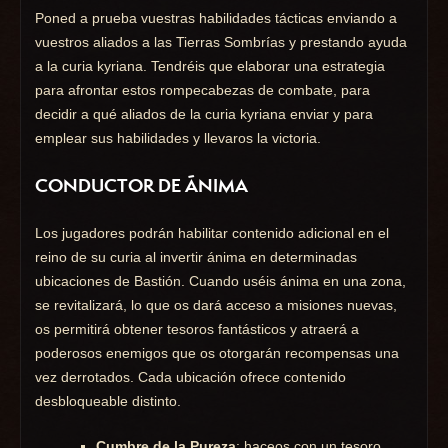
Poned a prueba vuestras habilidades tácticas enviando a
vuestros aliados a las Tierras Sombrías y prestando ayuda
a la curia kyriana. Tendréis que elaborar una estrategia
para afrontar estos rompecabezas de combate, para
decidir a qué aliados de la curia kyriana enviar y para
emplear sus habilidades y llevaros la victoria.
CONDUCTOR DE ÁNIMA
Los jugadores podrán habilitar contenido adicional en el
reino de su curia al invertir ánima en determinadas
ubicaciones de Bastión. Cuando uséis ánima en una zona,
se revitalizará, lo que os dará acceso a misiones nuevas,
os permitirá obtener tesoros fantásticos y atraerá a
poderosos enemigos que os otorgarán recompensas una
vez derrotados. Cada ubicación ofrece contenido
desbloqueable distinto.
Cumbre de la Pureza
: haceos con un tesoro