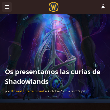
Os presentamos las curias de
Shadowlands
por
Blizzard Entertainment
el
October 12th
a las
9:00pm