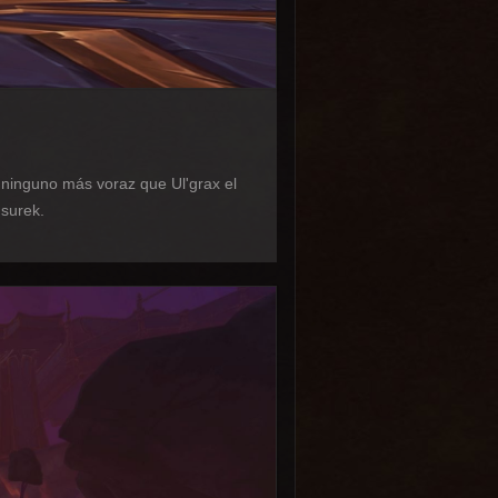
 ninguno más voraz que Ul'grax el
nsurek.