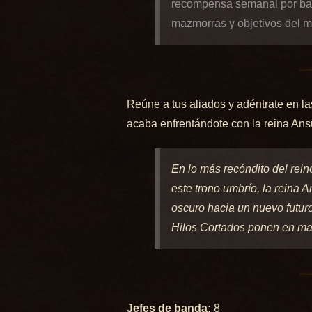
recompensa semanal por ba
mazmorras y objetivos del 
Reúne a tus aliados y adéntrate en l
acaba enfrentándote con la reina Ansu
En lo más recóndito del rein
este trono umbrío, la reina 
oscuro hacia un nuevo futur
Hilos Cortados ponen en mar
Jefes de banda:
8