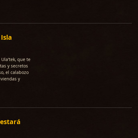
 Isla
Ula'tek, que te
tas y secretos
o, el calabozo
iviendas y
 estará