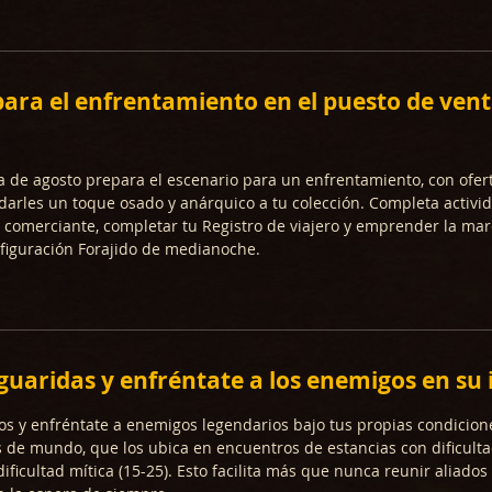
ara el enfrentamiento en el puesto de vent
a de agosto prepara el escenario para un enfrentamiento, con ofer
 darles un toque osado y anárquico a tu colección. Completa activi
comerciante, completar tu Registro de viajero y emprender la mar
figuración Forajido de medianoche.
 guaridas y enfréntate a los enemigos en su 
os y enfréntate a enemigos legendarios bajo tus propias condicio
s de mundo, que los ubica en encuentros de estancias con dificult
ificultad mítica (15-25). Esto facilita más que nunca reunir aliados