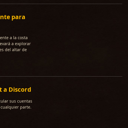
ante para
ente a la costa
evará a explorar
s del altar de
t a Discord
cular sus cuentas
cualquier parte.