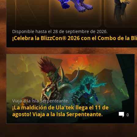
Disponible hasta el 28 de septiembre de 2026.
¡Celebra la BlizzCon® 2026 con el Combo de la Bl
Viaja a la Isla Serpenteante.
¡La maldición de Ula'tek llega el 11 de
agosto! Viaja a la Isla Serpenteante.
0