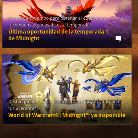
¡Se acaba el tiempo para obtener el equipo, las
recompensas y más de esta temporada!
Última oportunidad de la temporada 1
de Midnight
0
Desbloquea un sinfín de beneficios que te ayudarán en
tus aventuras.
World of Warcraft®: Midnight™ ya disponible