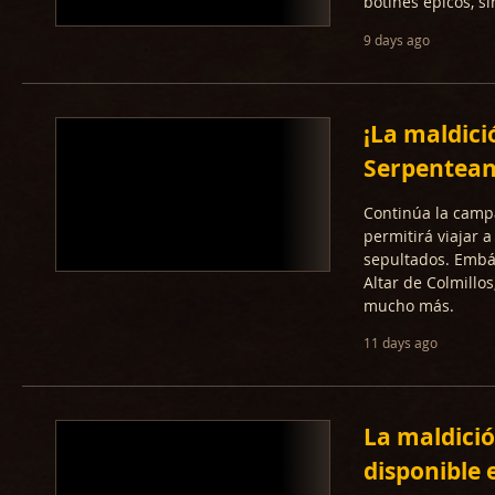
botines épicos, s
9 days ago
¡La maldició
Serpentean
Continúa la campa
permitirá viajar 
sepultados. Embá
Altar de Colmillo
mucho más.
11 days ago
La maldició
disponible 