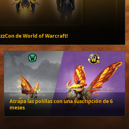
izzCon de World of Warcraft!
Revolotea en el aire con el estilo luminoso de la nueva
montura de polilla.
Atrapa las polillas con una suscripción de 6
meses