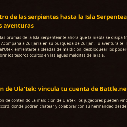
stro de las serpientes hasta la Isla Serpente
s aventuras
 las brumas de la Isla Serpenteante ahora que la niebla se disipa fr
 Acompaña a Zul'jarra en su búsqueda de Zul'jan. Tu aventura te ll
al'Utek, enfrentarte a oleadas de maldición, desbloquear los podere
rir los tesoros ocultos en las aguas malditas de la isla.
n de Ula’tek: vincula tu cuenta de Battle.ne
ión de contenido La maldición de Ula'tek, los jugadores pueden vin
iscord, donde podrán chatear y colaborar con su hermandad desde 