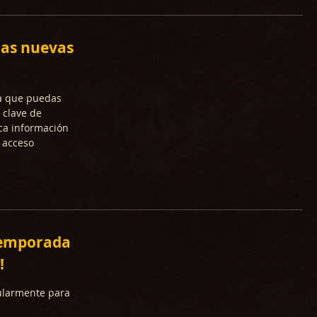
 las nuevas
ra que puedas
 clave de
ca información
 acceso
temporada
!
ularmente para