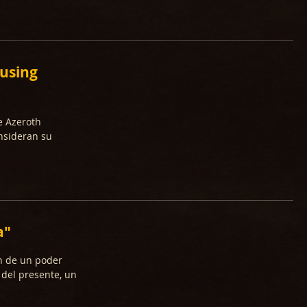
ousing
e Azeroth
nsideran su
a"
ón de un poder
 del presente, un