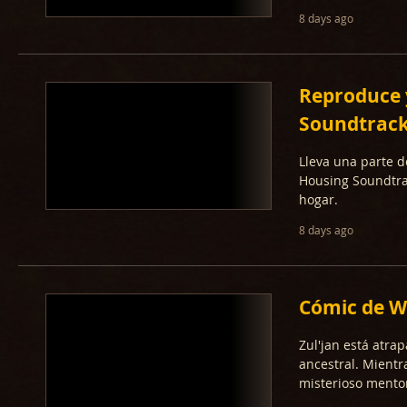
8 days ago
Reproduce y
Soundtrac
Lleva una parte d
Housing Soundtrac
hogar.
8 days ago
Cómic de Wo
Zul'jan está atra
ancestral. Mientr
misterioso mentor