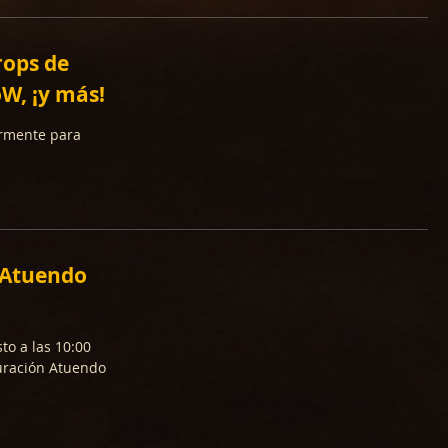
rops de
W, ¡y más!
armente para
n Atuendo
to a las 10:00
guración Atuendo