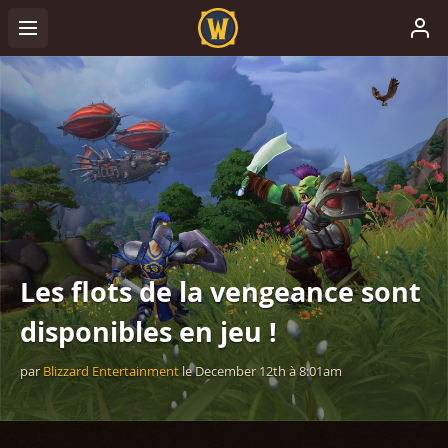
Les flots de la vengeance sont
disponibles en jeu !
par
Blizzard Entertainment
le
December 12th
à
8:01am