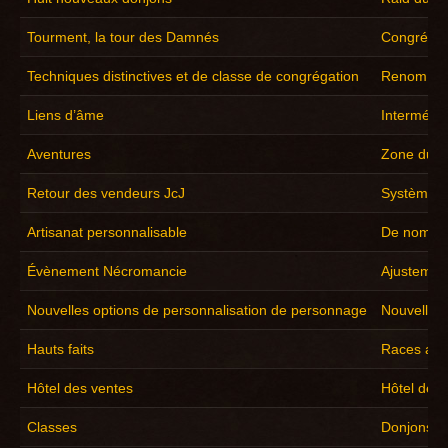
Tourment, la tour des Damnés
Congrégat
Techniques distinctives et de classe de congrégation
Renom
Liens d’âme
Intermédia
Aventures
Zone du 
Retour des vendeurs JcJ
Système de
Artisanat personnalisable
De nombreu
Évènement Nécromancie
Ajustement
Nouvelles options de personnalisation de personnage
Nouvelle e
Hauts faits
Races alli
Hôtel des ventes
Hôtel des 
Classes
Donjons et