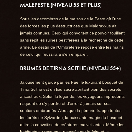
MALEPESTE
(NIVEAU 53 ET PLUS)
Sous les décombres de la maison de la Peste gît l’une
des forces les plus destructrices que Maldraxxus ait
jamais connues. Ceux qui convoitent ce pouvoir fouillent
sans répit les ruines pestiférées à la recherche de cette
arme. Le destin de l’Ombreterre repose entre les mains
de celui qui réussira à s’en emparer.
BRUMES DE TIRNA SCITHE
(NIVEAU 55+)
Jalousement gardé par les Faë, le luxuriant bosquet de
Tirna Scithe est un lieu sacré abritant bien des secrets
ancestraux. Selon la légende, les voyageurs imprudents
risquent de s’y perdre et d’errer à jamais sur ses
sentiers embrumés. Alors que la pénurie frappe toutes
les forêts de Sylvarden, la puissante magie du bosquet
attire la convoitise de créatures malveillantes. Même les
habitants du royaume, poussés par la faim et le