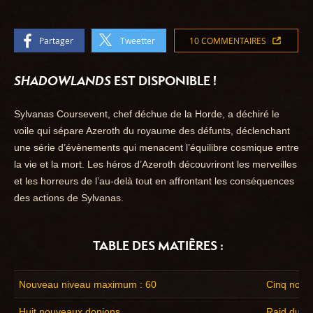
Partager
Tweetter
10 COMMENTAIRES
SHADOWLANDS
EST DISPONIBLE !
Sylvanas Coursevent, chef déchue de la Horde, a déchiré le
voile qui sépare Azeroth du royaume des défunts, déclenchant
une série d’évènements qui menacent l’équilibre cosmique entre
la vie et la mort. Les héros d’Azeroth découvriront les merveilles
et les horreurs de l’au-delà tout en affrontant les conséquences
des actions de Sylvanas.
TABLE DES MATIÈRES :
Nouveau niveau maximum : 60
Cinq nouv
Huit nouveaux donjons
Raid du C