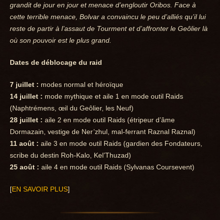
grandit de jour en jour et menace d’engloutir Oribos. Face à
cette terrible menace, Bolvar a convaincu le peu d’alliés qu’il lui
reste de partir à l’assaut de Tourment et d’affronter le Geôlier là
où son pouvoir est le plus grand.
Dates de déblocage du raid
7 juillet :
modes normal et héroïque
14 juillet :
mode mythique et aile 1 en mode outil Raids
(Naphtrémens, œil du Geôlier, les Neuf)
28 juillet :
aile 2 en mode outil Raids (étripeur d’âme
Dormazain, vestige de Ner’zhul, mal-ferrant Raznal Raznal)
11 août :
aile 3 en mode outil Raids (gardien des Fondateurs,
scribe du destin Roh-Kalo, Kel’Thuzad)
25 août :
aile 4 en mode outil Raids (Sylvanas Coursevent)
[
EN SAVOIR PLUS
]