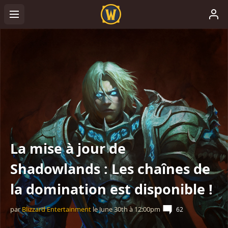
La mise à jour de
Shadowlands : Les chaînes de
la domination est disponible !
par
Blizzard Entertainment
le
June 30th
à
12:00pm
62