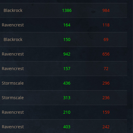
Blackrock
1386
984
Ravencrest
164
118
Blackrock
150
69
Ravencrest
942
656
Ravencrest
157
72
Stormscale
436
296
Stormscale
313
236
Ravencrest
210
159
Ravencrest
403
242