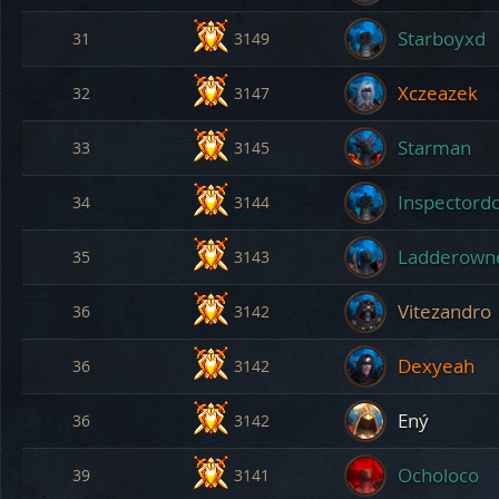
Starboyxd
31
3149
Xczeazek
32
3147
Starman
33
3145
Inspectord
34
3144
Ladderown
35
3143
Vitezandro
36
3142
Dexyeah
36
3142
Ený
36
3142
Ocholoco
39
3141