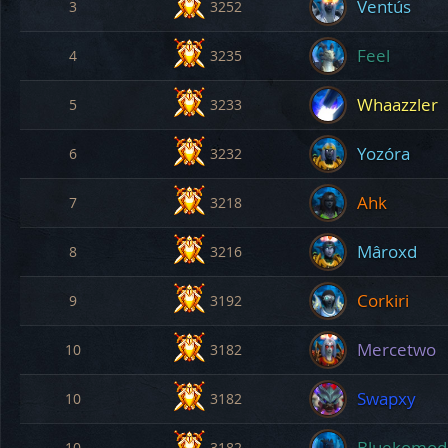
Ventús
3
3252
Feel
4
3235
Whaazzler
5
3233
Yozóra
6
3232
Ahk
7
3218
Mâroxd
8
3216
Corkiri
9
3192
Mercetwo
10
3182
Swapxy
10
3182
Bluekomod
10
3182