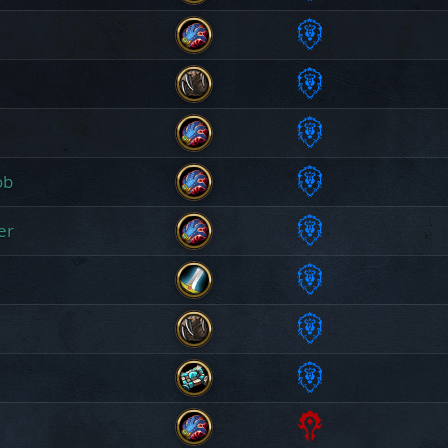
Alleanza
Ladra
Alleanza
Evocatrice
Alleanza
Druida
ob
Alleanza
Evocatrice
er
Alleanza
Evocatrice
Alleanza
Evocatrice
Alleanza
Guerriero
Alleanza
Druida
Alleanza
Sacerdotessa