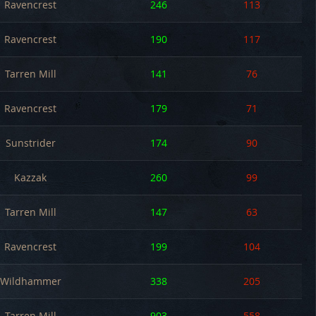
Ravencrest
246
113
Ravencrest
190
117
Tarren Mill
141
76
Ravencrest
179
71
Sunstrider
174
90
Kazzak
260
99
Tarren Mill
147
63
Ravencrest
199
104
Wildhammer
338
205
Tarren Mill
903
558