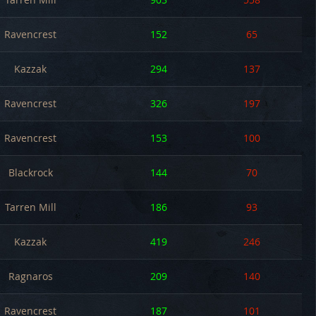
Ravencrest
152
65
Kazzak
294
137
Ravencrest
326
197
Ravencrest
153
100
Blackrock
144
70
Tarren Mill
186
93
Kazzak
419
246
Ragnaros
209
140
Ravencrest
187
101