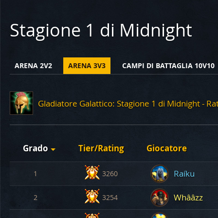
Stagione 1 di Midnight
ARENA 2V2
ARENA 3V3
CAMPI DI BATTAGLIA 10V10
Gladiatore Galattico: Stagione 1 di Midnight - Ra
Grado
Tier/Rating
Giocatore
Raíku
1
3260
Whââzz
2
3254