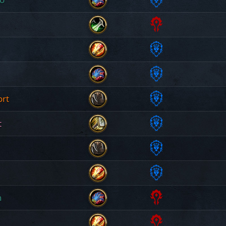
Orda
Sciamana
Alleanza
Evocatrice
Orda
Ladra
Alleanza
Maga
rt
Alleanza
Evocatrice
t
Alleanza
Druida
Alleanza
Paladina
Alleanza
Druida
n
Alleanza
Maga
Orda