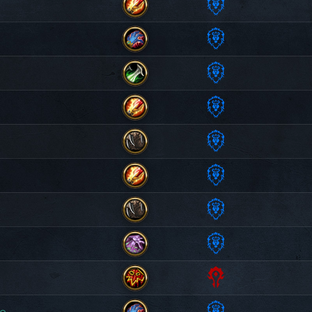
Orda
Ladra
Alleanza
Maga
Alleanza
Evocatrice
Alleanza
Ladra
Alleanza
Maga
Alleanza
Druida
Alleanza
Maga
Alleanza
Druida
Alleanza
Strega
o