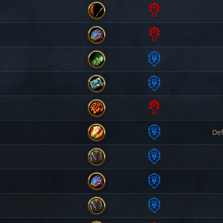
Orda
Ladra
Orda
Cacciatore
Orda
Evocatrice
Alleanza
Cacciatrice di Demoni
Alleanza
Sacerdotessa
Def
Orda
Sciamana
Alleanza
Maga
Alleanza
Druida
Alleanza
Evocatrice