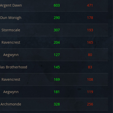
Argent Dawn
603
471
Dun Morogh
290
178
Stormscale
307
193
Ravencrest
204
165
Aegwynn
127
80
ias Brotherhood
145
83
Ravencrest
169
108
Aegwynn
181
119
Archimonde
328
256