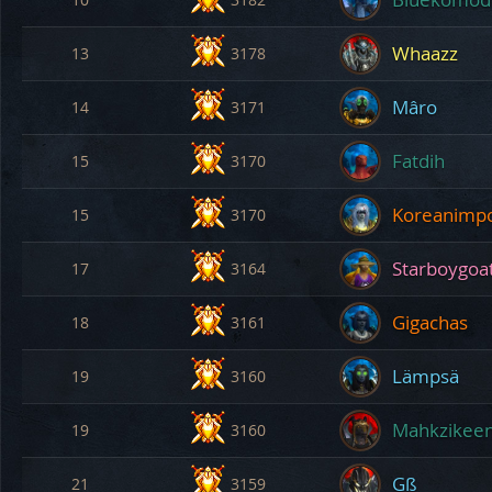
Whaazz
13
3178
Mâro
14
3171
Fatdih
15
3170
Koreanimpo
15
3170
Starboygoa
17
3164
Gigachas
18
3161
Lämpsä
19
3160
Mahkzikee
19
3160
Gß
21
3159