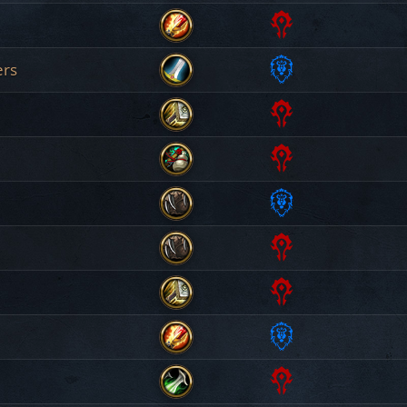
Orda
Evocatrice
èrs
Orda
Mago
Alleanza
Guerriero
Orda
Paladina
Orda
Monaco
Alleanza
Druida
Orda
Druida
Orda
Paladina
Alleanza
Maga