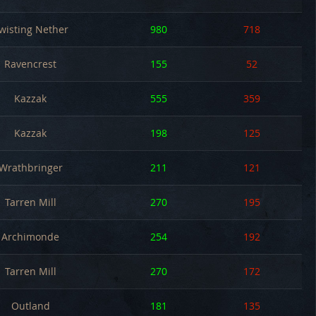
wisting Nether
980
718
Ravencrest
155
52
Kazzak
555
359
Kazzak
198
125
Wrathbringer
211
121
Tarren Mill
270
195
Archimonde
254
192
Tarren Mill
270
172
Outland
181
135