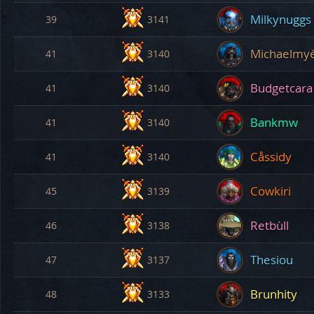
Milkynuggs
39
3141
Michaelmy
41
3140
Budgetcara
41
3140
Bankmw
41
3140
Cåssidy
41
3140
Cowkiri
45
3139
Retbùll
46
3138
Thesiou
47
3137
Brunhity
48
3133