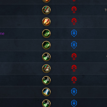
Evocatrice
T
Orda
Mago
Orda
Monaco
ine
Orda
Mago
Alleanza
Cacciatrice di Demoni
Alleanza
Cacciatrice di Demoni
Orda
Ladra
Orda
Monaco
Orda
Ladra
Alleanza
Guerriera