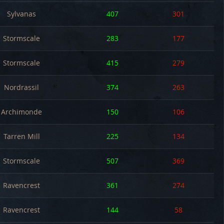
Sylvanas
407
301
Stormscale
283
177
Stormscale
415
279
Nordrassil
374
263
Archimonde
150
106
Tarren Mill
225
134
Stormscale
507
369
Ravencrest
361
274
Ravencrest
144
58