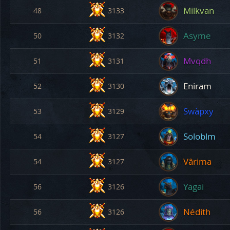
Milkvan
48
3133
Asyme
50
3132
Mvqdh
51
3131
Eniram
52
3130
Swàpxy
53
3129
Soloblm
54
3127
Vârima
54
3127
Yagai
56
3126
Nédith
56
3126