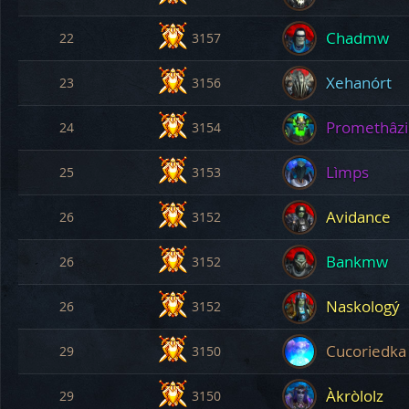
Chadmw
22
3157
Xehanórt
23
3156
Promethâz
24
3154
Lìmps
25
3153
Avidance
26
3152
Bankmw
26
3152
Naskologý
26
3152
Cucoriedka
29
3150
Àkròlolz
29
3150