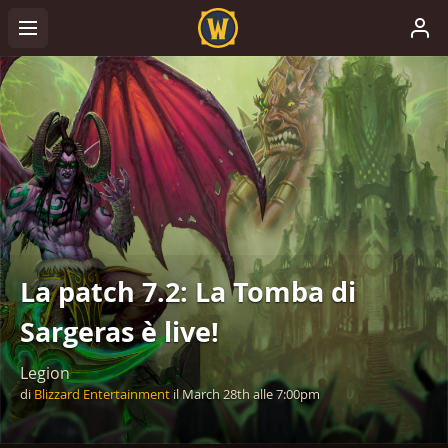
La patch 7.2: La Tomba di
Sargeras è live!
Legion
di
Blizzard Entertainment
il
March 28th
alle
7:00pm