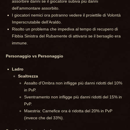
assorbire danni se il giocatore subiva più danni
dell'ammontare assorbito.
I giocatori nemici ora potranno vedere il proiettile di Volontà
Imperscrutabile dell'Araldo.
Risolto un problema che impediva al tempo di recupero di
Fibbia Sinistra del Rubamente di attivarsi se il bersaglio era
immune.
Personaggio vs Personaggio
Ladro
Scaltrezza
Assalto d'Ombra non infligge più danni ridotti del 10%
in PvP.
Sventramento non infligge più danni ridotti del 15% in
PvP.
Maestria: Carnefice ora è ridotta del 20% in PvP
(invece che del 33%).