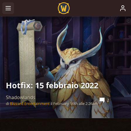
Hotfix: 15 febbraio 2022
Shadowlands
2
di
Blizzard Entertainment
il
February 16th
alle
2:26am