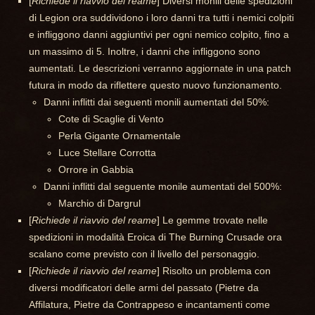
[
Richiede il riavvio del reame
] Diversi monili delle spedizioni
di Legion ora suddividono i loro danni tra tutti i nemici colpiti
e infliggono danni aggiuntivi per ogni nemico colpito, fino a
un massimo di 5. Inoltre, i danni che infliggono sono
aumentati. Le descrizioni verranno aggiornate in una patch
futura in modo da riflettere questo nuovo funzionamento.
Danni inflitti dai seguenti monili aumentati del 50%:
Cote di Scaglie di Vento
Perla Gigante Ornamentale
Luce Stellare Corrotta
Orrore in Gabbia
Danni inflitti dal seguente monile aumentati del 500%:
Marchio di Dargrul
[
Richiede il riavvio del reame
] Le gemme trovate nelle
spedizioni in modalità Eroica di The Burning Crusade ora
scalano come previsto con il livello del personaggio.
[
Richiede il riavvio del reame
] Risolto un problema con
diversi modificatori delle armi del passato (Pietre da
Affilatura, Pietre da Contrappeso e incantamenti come