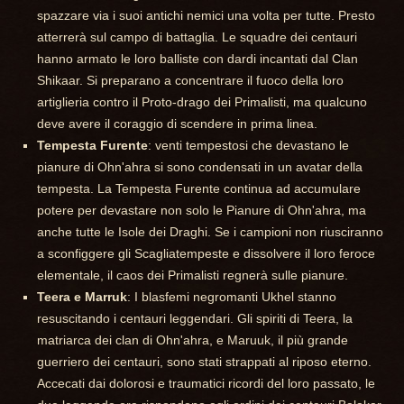
spazzare via i suoi antichi nemici una volta per tutte. Presto
atterrerà sul campo di battaglia. Le squadre dei centauri
hanno armato le loro balliste con dardi incantati dal Clan
Shikaar. Si preparano a concentrare il fuoco della loro
artiglieria contro il Proto-drago dei Primalisti, ma qualcuno
deve avere il coraggio di scendere in prima linea.
Tempesta Furente
: venti tempestosi che devastano le
pianure di Ohn'ahra si sono condensati in un avatar della
tempesta. La Tempesta Furente continua ad accumulare
potere per devastare non solo le Pianure di Ohn'ahra, ma
anche tutte le Isole dei Draghi. Se i campioni non riusciranno
a sconfiggere gli Scagliatempeste e dissolvere il loro feroce
elementale, il caos dei Primalisti regnerà sulle pianure.
Teera e Marruk
: I blasfemi negromanti Ukhel stanno
resuscitando i centauri leggendari. Gli spiriti di Teera, la
matriarca dei clan di Ohn'ahra, e Maruuk, il più grande
guerriero dei centauri, sono stati strappati al riposo eterno.
Accecati dai dolorosi e traumatici ricordi del loro passato, le