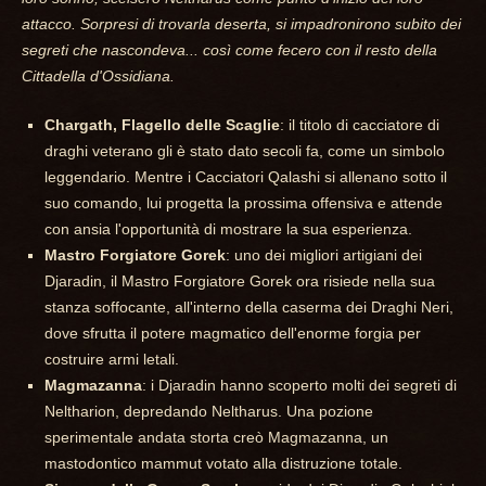
attacco. Sorpresi di trovarla deserta, si impadronirono subito dei
segreti che nascondeva... così come fecero con il resto della
Cittadella d'Ossidiana.
Chargath, Flagello delle Scaglie
: il titolo di cacciatore di
draghi veterano gli è stato dato secoli fa, come un simbolo
leggendario. Mentre i Cacciatori Qalashi si allenano sotto il
suo comando, lui progetta la prossima offensiva e attende
con ansia l'opportunità di mostrare la sua esperienza.
Mastro Forgiatore Gorek
: uno dei migliori artigiani dei
Djaradin, il Mastro Forgiatore Gorek ora risiede nella sua
stanza soffocante, all'interno della caserma dei Draghi Neri,
dove sfrutta il potere magmatico dell'enorme forgia per
costruire armi letali.
Magmazanna
: i Djaradin hanno scoperto molti dei segreti di
Neltharion, depredando Neltharus. Una pozione
sperimentale andata storta creò Magmazanna, un
mastodontico mammut votato alla distruzione totale.