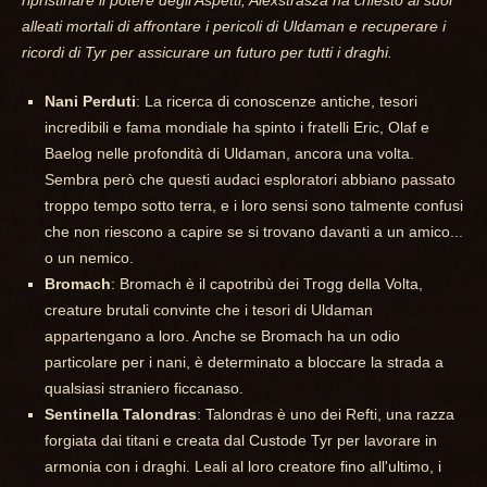
alleati mortali di affrontare i pericoli di Uldaman e recuperare i
ricordi di Tyr per assicurare un futuro per tutti i draghi.
Nani Perduti
: La ricerca di conoscenze antiche, tesori
incredibili e fama mondiale ha spinto i fratelli Eric, Olaf e
Baelog nelle profondità di Uldaman, ancora una volta.
Sembra però che questi audaci esploratori abbiano passato
troppo tempo sotto terra, e i loro sensi sono talmente confusi
che non riescono a capire se si trovano davanti a un amico...
o un nemico.
Bromach
: Bromach è il capotribù dei Trogg della Volta,
creature brutali convinte che i tesori di Uldaman
appartengano a loro. Anche se Bromach ha un odio
particolare per i nani, è determinato a bloccare la strada a
qualsiasi straniero ficcanaso.
Sentinella Talondras
: Talondras è uno dei Refti, una razza
forgiata dai titani e creata dal Custode Tyr per lavorare in
armonia con i draghi. Leali al loro creatore fino all'ultimo, i