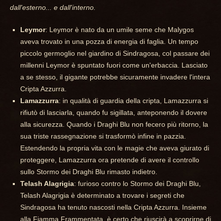
dall'esterno... e dall'interno.
Leymor
: Leymor è nato da un umile seme che Malygos
aveva trovato in una pozza di energia di faglia. Un tempo
piccolo germoglio nel giardino di Sindragosa, col passare dei
millenni Leymor è spuntato fuori come un'erbaccia. Lasciato
a se stesso, il gigante potrebbe sicuramente invadere l'intera
Cripta Azzurra.
Lamazzurra
: in qualità di guardia della cripta, Lamazzurra si
rifiutò di lasciarla, quando fu sigillata, anteponendo il dovere
alla sicurezza. Quando i Draghi Blu non fecero più ritorno, la
sua triste rassegnazione si trasformò infine in pazzia.
Estendendo la propria vita con le magie che aveva giurato di
proteggere, Lamazzurra ora pretende di avere il controllo
sullo Stormo dei Draghi Blu rimasto indietro.
Telash Alagrigia
: furioso contro lo Stormo dei Draghi Blu,
Telash Alagrigia è determinato a trovare i segreti che
Sindragosa ha tenuto nascosti nella Cripta Azzurra. Insieme
alla Fiamma Frammentata, è certo che riuscirà a scoprirne di