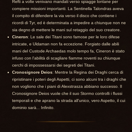
Refti a volte venivano mandati verso spiagge lontane per
compiere missioni importanti. La Sentinella Talondras aveva
il compito di difendere la via verso il disco che contiene i
ricordi di Tyr, ed è determinata a impedire a chiunque non ne
sia degno di mettere le mani sul retaggio del suo creatore.
Cineron
: Le sale dei Titani sono famose per le loro difese
intricate, e Uldaman non fa eccezione. Forgiato dalle abili
mani del Custode Archaedas molo tempo fa, Cineron è stato
infuso con l'abilità di scagliare fiamme roventi su chiunque
cerchi di impossessarsi dei segreti dei Titani.
Cronosignore Deios
: Mentre la Regina dei Draghi cerca di
ripristinare i poteri degli Aspetti, ci sono alcuni tra i draghi che
non vogliono che i piani di Alexstrasza abbiano successo. Il
Cronosignore Deios vuole che il suo Stormo controlli i flussi
temporali e che aprano la strada all'unico, vero Aspetto, il cui
dominio sarà... Infinito.