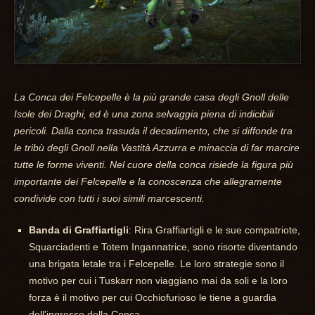
La Conca dei Felcepelle è la più grande casa degli Gnoll delle
Isole dei Draghi, ed è una zona selvaggia piena di indicibili
pericoli. Dalla conca trasuda il decadimento, che si diffonde tra
le tribù degli Gnoll nella Vastità Azzurra e minaccia di far marcire
tutte le forme viventi. Nel cuore della conca risiede la figura più
importante dei Felcepelle e la conoscenza che allegramente
condivide con tutti i suoi simili marcescenti.
Banda di Graffiartigli
: Rira Graffiartigli e le sue compatriote,
Squarciadenti e Totem Ingannatrice, sono risorte diventando
una brigata letale tra i Felcepelle. Le loro strategie sono il
motivo per cui i Tuskarr non viaggiano mai da soli e la loro
forza è il motivo per cui Occhiofurioso le tiene a guardia
dell'ingresso della Conca.