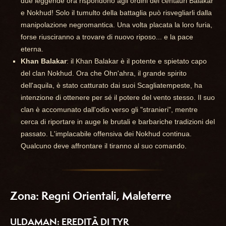
due leggende ora rispondono agli ordini dei centauri Balakar
e Nokhud! Solo il tumulto della battaglia può risvegliarli dalla
manipolazione negromantica. Una volta placata la loro furia,
forse riusciranno a trovare di nuovo riposo... e la pace
eterna.
Khan Balakar
: il Khan Balakar è il potente e spietato capo
del clan Nokhud. Ora che Ohn'ahra, il grande spirito
dell'aquila, è stato catturato dai suoi Scagliatempeste, ha
intenzione di ottenere per sé il potere del vento stesso. Il suo
clan è accomunato dall'odio verso gli "stranieri", mentre
cerca di riportare in auge le brutali e barbariche tradizioni del
passato. L'implacabile offensiva dei Nokhud continua.
Qualcuno deve affrontare il tiranno al suo comando.
Zona: Regni Orientali, Maleterre
ULDAMAN: EREDITÀ DI TYR