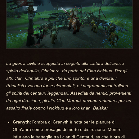
La guerra civile è scoppiata in seguito alla cattura dell'antico
spirito dell'aquila, Ohn'ahra, da parte del Clan Nokhud. Per gli
altri clan, Ohn'ahra è più che uno spirito: è una divinità. I
Primalisti evocano forze elementali, e i negromanti controllano
gli spiriti dei centauri leggendari. Assediati da nemici provenienti
da ogni direzione, gli altri Clan Maruuk devono radunarsi per un
assalto finale contro i Nokhud e il loro khan, Balakar.
Granyth
: l'ombra di Granyth è nota per le pianure di
Ohn'ahra come presagio di morte e distruzione. Mentre
infuriano le battaglie tra i clan di Centauri, sa che è ora di