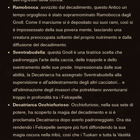
Ramobocca
: avvizzito dal decadimento, questo Antico un
tempo orgoglioso è stato soprannominato Ramobocca dagli
Gnoll. Come il marciume si è depositato sui suoi rami, così si
è impossessato della sua povera mente, lasciando una
creatura preoccupata soltanto del proprio nutrimento e dalla
diffusione del decadimento.
Sventrabudella
: questa Gnoll è una tiratrice scelta che
padroneggia l'arte della caccia, delle trappole e dello
sventramento delle sue prede. Impressionata dalle sue
abilità, la Decatriarca ha assegnato Sventrabudella alla
supervisione e all'addestramento degli altri cacciatori... e
all'eliminazione degli invasori che potrebbero avventurarsi
troppo in profondità tra i Felcepelle.
Decatriarca Occhiofurioso
: Occhiofurioso, nella sua sete di
potere, ha scoperto la magia del decadimento e si è
proclamata Decatriarca dopo averlo padroneggiato. Ora sta
rendendo i Felcepelle sempre più forti diffondendo la sua
magia oscura nella tribù, così che i Tuskarr e tutta la Vastità