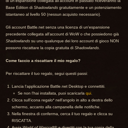
di un'espansione collegata all'account in passato riceveranno la
Base Edition di
Shadowlands
gratuitamente e un potenziamento
istantaneo al livello 50 (nessun acquisto necessario).
Gli account Battle.net senza una licenza di un'espansione
precedente collegata all'account di WoW o che possiedono già
Shadowlands
su uno qualunque dei loro account di gioco NON
possono riscattare la copia gratuita di
Shadowlands
.
Come faccio a riscattare il mio regalo?
Per riscattare il tuo regalo, segui questi passi:
Lancia l'applicazione Battle.net Desktop e connettiti.
Se non l'hai installata, puoi scaricarla
qui
.
Clicca sull'icona regalo* nell'angolo in alto a destra dello
schermo, accanto alla campanella delle notifiche.
Nella finestra di conferma, cerca il tuo regalo e clicca su
RISCATTA.
Avvia
World of Warcraft
® e divertiti con la tua copia della