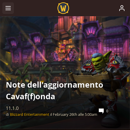
Note dell'aggiornamento
Cavaf(f)onda
11.1.0
0
di
Blizzard Entertainment
il
February 26th
alle
5:00am