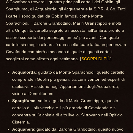
A Cavafonda troverai i quattro principali cartelli dei Goblin: gli
Spargifumo, gli Acqualorda, gli Acquanera e la S.P.R. & Co. Tutti
i cartelli sono guidati da Goblin famosi, come Monte
Sparachiodi, il Barone Granbottino, Marin Granstrippo e molti
altri. Un quinto cartello segreto è nascosto nell'ombra, pronto a
essere scoperto dai personaggi un po' più avanti. Con quale
cartello sia meglio allearsi è una scelta tua e la tua esperienza a
Cavafonda cambierà a seconda di quale di questi cartelli
sceglierai come alleato ogni settimana. [
SCOPRI DI PIÙ
]
Acqualorda
: guidato da Monte Sparachiodi, questo cartello
comprende i Goblin più geniali, tra cui inventori ed esperti di
esplosivi. Risiedono negli Appartamenti degli Acqualorda,
vicino al Demolitorium.
Spargifumo
: sotto la guida di Marin Granstrippo, questo
cartello è il più vecchio e il più grande di Cavafonda e si
concentra sull'alchimia di alto livello. Si trovano nell'Opificio
Cisternia.
Acquanera
: guidato dal Barone Granbottino, questo nuovo