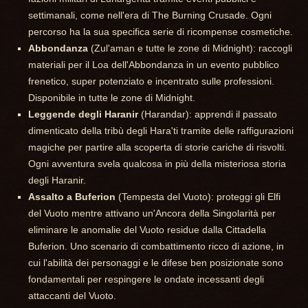
settimanali, come nell'era di The Burning Crusade. Ogni
percorso ha la sua specifica serie di ricompense cosmetiche.
Abbondanza
(Zul'aman e tutte le zone di Midnight): raccogli
materiali per il Loa dell'Abbondanza in un evento pubblico
frenetico, super potenziato e incentrato sulle professioni.
Disponibile in tutte le zone di Midnight.
Leggende degli Haranir
(Harandar): apprendi il passato
dimenticato della tribù degli Hara'ti tramite delle raffigurazioni
magiche per partire alla scoperta di storie cariche di risvolti.
Ogni avventura svela qualcosa in più della misteriosa storia
degli Haranir.
Assalto a Buferion
(Tempesta del Vuoto): proteggi gli Elfi
del Vuoto mentre attivano un'Ancora della Singolarità per
eliminare le anomalie del Vuoto residue dalla Cittadella
Buferion. Uno scenario di combattimento ricco di azione, in
cui l'abilità dei personaggi e le difese ben posizionate sono
fondamentali per respingere le ondate incessanti degli
attaccanti del Vuoto.