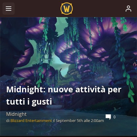
Midnight: nuove attività per
tutti i gusti
Midnight
0
di
Blizzard Entertainment
il
September 5th
alle
2:00am