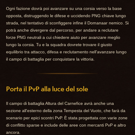
Ogni fazione dovrà poi avanzare su una corsia verso la base
opposta, distruggendo le difese e uccidendo PNG chiave lungo
strada, nel tentativo di sconfiggere infine il Domanaar nemico. Si
potrà anche divergere dal percorso, per andare a reclutare
forze PNG neutrali a cui chiedere aiuto per avanzare meglio
lungo la corsia. Tu e la squadra dovrete trovare il giusto
equilibrio tra attacco, difesa e reclutamento nell'avanzare lungo
il campo di battaglia per conquistare la vittoria.
Porta il PvP alla luce del sole
Il campo di battaglia Altura del Carnefice avrà anche una
sezione all'esterno della zona Tempesta del Vuoto, che farà da
scenario per epici scontri PvP. È stata progettata con varie zone
di conflitto sparse e include delle aree con mercanti PvP e altro
ancora.