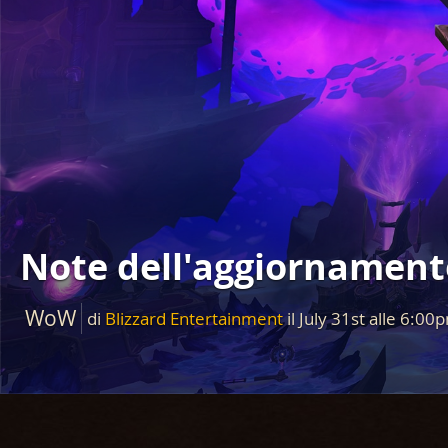
Note dell'aggiornamento
WoW
di
Blizzard Entertainment
il
July 31st
alle
6:00