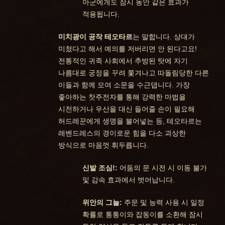
아군에게도 잠시 동안 같은 효과가
적용됩니다.
미치광이 공작 테오타르
는 말합니다. 상대가
미쳤다고 해서 예의를 저버리면 안 된다고요!
전통적인 귀족 사회에서 추방된 탓에 자기
나름대로 궁정을 꾸려 쫓겨나고 따돌림당한 다른
이들과 함께 모여 소문을 수근댑니다. 가장
좋아하는 찻주전자를 통해 강력한 마법을
시전하거나 우산을 대신 들어줄 손이 필요해
허드레꾼에게 생명을 불어넣는 등, 테오타르는
레벤드레스의 경이로운 힘을 다소 괴상한
방식으로 마음껏 휘두릅니다.
신발 조심!:
어둠의 문 시전 시 이동 불가
및 감속 효과에서 벗어납니다.
위안의 그늘:
주문 및 능력 사용 시 일정
확률로 통통이와 잡동이를 소환해 잠시