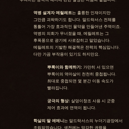
역병 설계자 메릴레트
는 훌륭한 인재이지만
그만큼 괴팍하기도 합니다. 말드락서스 전체를
통틀어 가장 효과적인 물약을 만들어낸 주역이죠.
역병의 의회가 무너졌을 때, 메릴레트는 그
후폭풍으로 광기에 사로잡히고 말았습니다.
메릴레트의 기발한 해결책은 전력의 핵심입니다.
다만 가끔 부작용이 있기도 하지만요.
뿌룩이와 함께하기:
가만히 서 있으면
뿌룩이의 역마살이 천천히 중첩됩니다.
최대로 중첩되면 몇 분간 이동 속도가
빨라집니다.
궁극의 형상:
살덩이창조 사용 시 군중
제어 효과에 면역이 됩니다.
학살의 딸 에메니
는 말드락서스의 누더기광장에서
조립되었습니다. 생전에는 막강한 권력을