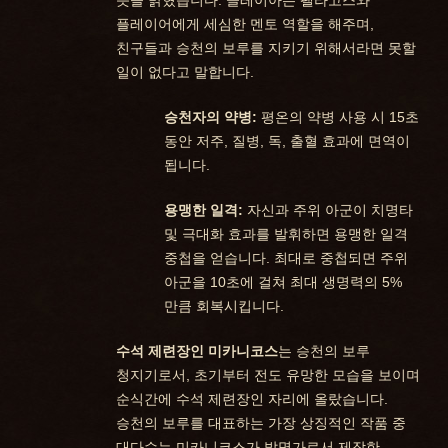
뜻을 밝혔습니다. 클레이아는 펠라고스와
플레이어에게 세심한 멘토 역할을 해주며,
친구들과 승천의 보루를 지키기 위해서라면 못할
일이 없다고 말합니다.
승천자의 약병:
평온의 약병 사용 시 15초
동안 저주, 질병, 독, 출혈 효과에 면역이
됩니다.
용맹한 일격:
자신과 주위 아군이 치명타
및 극대화 효과를 발휘하면 용맹한 일격
중첩을 얻습니다. 최대로 중첩되면 주위
아군을 10초에 걸쳐 최대 생명력의 5%
만큼 회복시킵니다.
수석 제련장인 미카니코스
는 승천의 보루
청지기로서, 초기부터 전도 유망한 모습을 보이며
순식간에 수석 제련장인 자리에 올랐습니다.
승천의 보루를 대표하는 가장 상징적인 작품 중
대다수는 미카니코스가 발명가로서 제작한