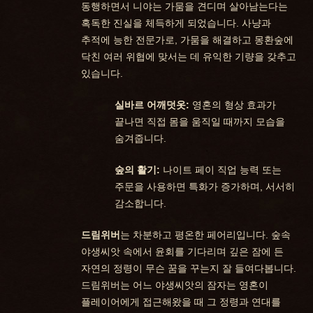
동행하면서 니야는 가뭄을 견디며 살아남는다는
혹독한 진실을 체득하게 되었습니다. 사냥과
추적에 능한 전문가로, 가뭄을 해결하고 몽환숲에
닥친 여러 위협에 맞서는 데 유익한 기량을 갖추고
있습니다.
실바르 어깨덧옷:
영혼의 형상 효과가
끝나면 직접 몸을 움직일 때까지 모습을
숨겨줍니다.
숲의 활기:
나이트 페이 직업 능력 또는
주문을 사용하면 특화가 증가하며, 서서히
감소합니다.
드림위버
는 차분하고 평온한 페어리입니다. 숲속
야생씨앗 속에서 윤회를 기다리며 깊은 잠에 든
자연의 정령이 무슨 꿈을 꾸는지 잘 들여다봅니다.
드림위버는 어느 야생씨앗의 잠자는 영혼이
플레이어에게 접근해왔을 때 그 정령과 연대를