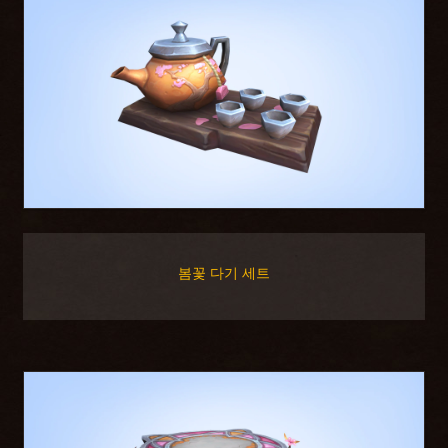
봄꽃 다기 세트