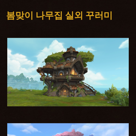
봄맞이 나무집 실외 꾸러미