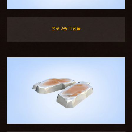
봄꽃 3중 디딤돌