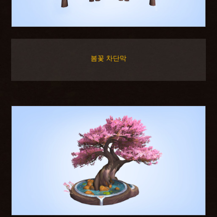
봄꽃 차단막