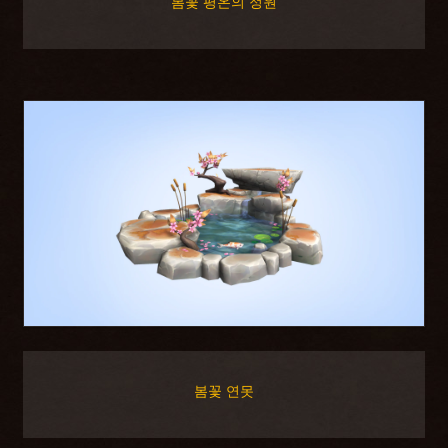
봄꽃 평온의 정원
봄꽃 연못