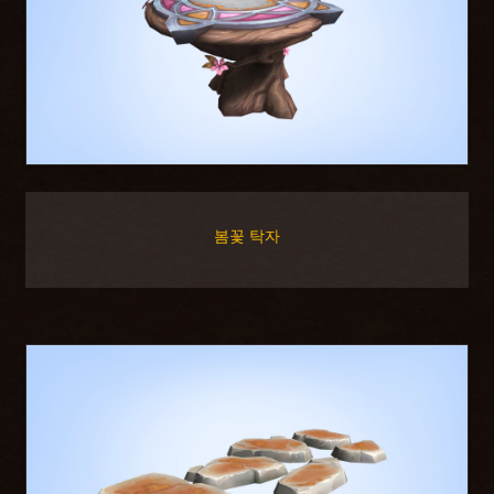
봄꽃 탁자