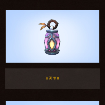
봄꽃 등불