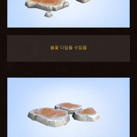
봄꽃 디딤돌 수집품