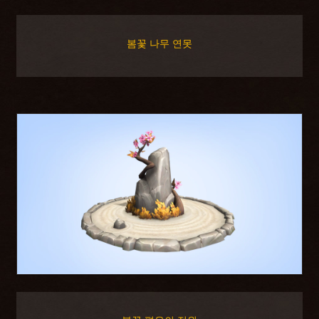
봄꽃 나무 연못