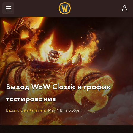
Выход WoW Classic и график
тестирования
Blizzard Entertainment
,
May 14th
в
5:00pm