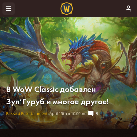
В WoW Classic добавлен
Зул’Гуруб и многое другое!
Blizzard Entertainment
,
April 15th
в
10:00pm
9