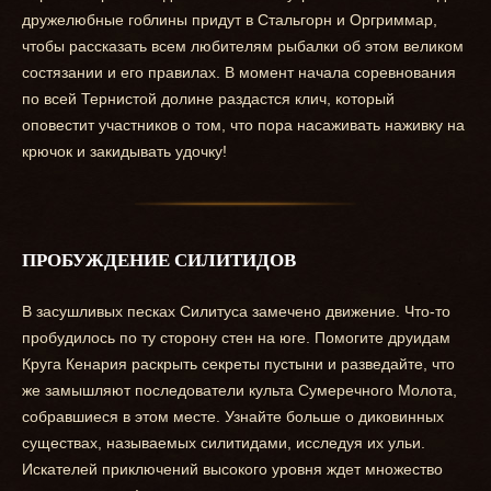
дружелюбные гоблины придут в Стальгорн и Оргриммар,
чтобы рассказать всем любителям рыбалки об этом великом
состязании и его правилах. В момент начала соревнования
по всей Тернистой долине раздастся клич, который
оповестит участников о том, что пора насаживать наживку на
крючок и закидывать удочку!
ПРОБУЖДЕНИЕ СИЛИТИДОВ
В засушливых песках Силитуса замечено движение. Что-то
пробудилось по ту сторону стен на юге. Помогите друидам
Круга Кенария раскрыть секреты пустыни и разведайте, что
же замышляют последователи культа Сумеречного Молота,
собравшиеся в этом месте. Узнайте больше о диковинных
существах, называемых силитидами, исследуя их ульи.
Искателей приключений высокого уровня ждет множество