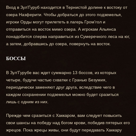
Вход в Зул'Гуруб находится в Тернистой долине к востоку от
озера Назферити. Чтобы добраться до этого подземелья,
игроки Орды могут прилететь в лагерь Гром'гол и
отправиться на восток мимо озера. А игрокам Альянса
понадобится сперва направиться из Сумеречного леса на юг,
а затем, добравшись до озера, повернуть на восток.
БОССЫ
В Зул'Гурубе вас ждет суммарно 13 боссов, из которых
четыре, будучи частью схватки с Гранью Безумия,
периодически заменяют друг друга, вследствие чего в
каждом сохранении подземелья можно будет сразиться
лишь с одним из них.
Прежде чем сразиться с Хаккаром, вам следует повысить
свои шансы на победу над богом крови, победив пятерых его
жрецов. Пока жрецы живы, они будут передавать Хаккару