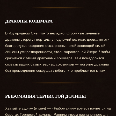
ДРАКОНЫ КОШМАРА
В Изумрудном Сне что-то неладно. Огромные зеленые
драконы стерегут порталы у подножий великих древ... но эти
благородные создания осквернены некой зловещей силой,
лишены умиротворенности, столь характерной Изере. Чтобы
сразиться с этими драконами Кошмара, вам понадобится
созвать ваших самых верных союзников — могучие драконы
без промедления сокрушат любого, кто приблизится к ним.
РЫБОМАНИЯ ТЕРНИСТОЙ ДОЛИНЫ
Хватайте удочку (и меч) — «Рыбомания» вот-вот начнется на
берегах Тернистой долины! Ранним утром назначенного дня