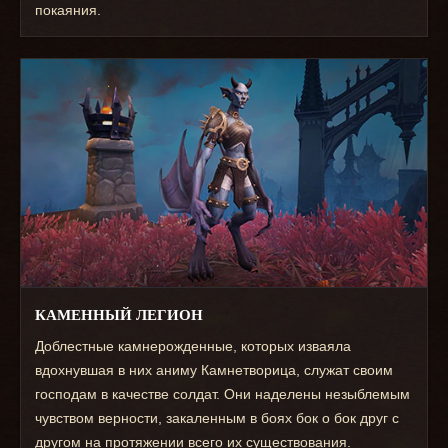
покаяния.
КАМЕННЫЙ ЛЕГИОН
Доблестные камнерожденные, которых изваяла
вдохнувшая в них аниму Камнетворица, служат своим
господам в качестве солдат. Они наделены незыблемым
чувством верности, закаленным в боях бок о бок друг с
другом на протяжении всего их существования.