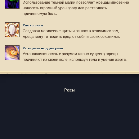
Использование темной магии позволяет жрецам мгновенно
наносить огромный урон врагу или растягивать
причиняемую боль.
Слова силы
Создавая магические щиты и взывая к великим силам,
жрецы могут отводить вред от себя и своих союзников.
Контроль над разумом
Устанавливая связь с разумом живых существ, жрецы
подчиняют их своей воле, используя тела и умения жертв.
Расы