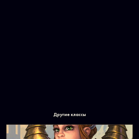
Зандалары
Вульперы
Земельники
Хараниры
Другие классы