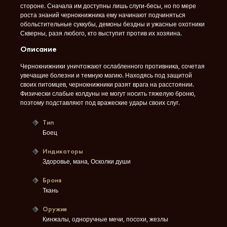
стороне. Сначала им доступны лишь слуги-бесы, но по мере
роста знаний чернокнижника ему начинают подчиняться
обольстительные суккубы, демоны бездны и ужасные охотники
Скверны, разя любого, кто выступит против их хозяина.
Описание
Чернокнижники уничтожают ослабленного противника, сочетая
увечащие болезни и темную магию. Находясь под защитой
своих питомцев, чернокнижники разят врага на расстоянии.
Физически слабые колдуны не могут носить тяжелую броню,
поэтому подставляют под вражеские удары своих слуг.
Тип
Боец
Индикаторы
Здоровье, мана, Осколки души
Броня
Ткань
Оружие
Кинжалы, одноручные мечи, посохи, жезлы